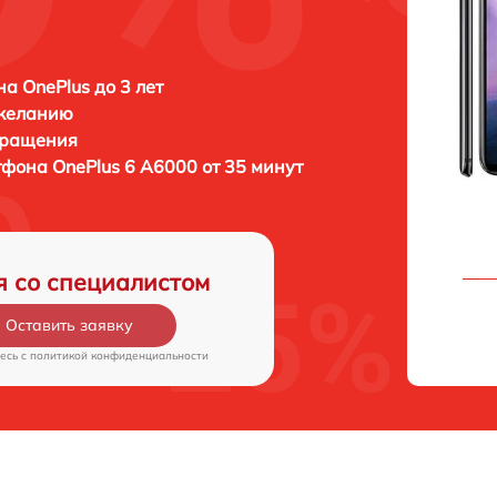
а OnePlus до 3 лет
 желанию
бращения
ртфона
OnePlus 6 A6000 от 35 минут
я со специалистом
Оставить заявку
есь c
политикой конфиденциальности