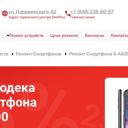
ул. Дзержинского, 62
+7 (848) 238-60-97
Адрес сервисного центра OnePlus
Горячая линия
Ремонт устройств
Цена ремонта
Вакансии
Контакт
йств
Ремонт Смартфонов
Ремонт Смартфона 6 A60
одека
ртфона
00